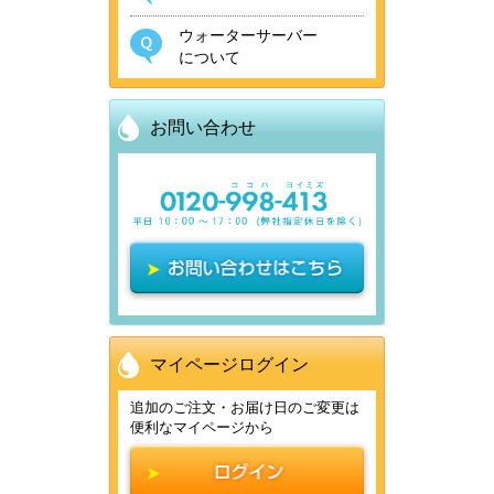
17：00まで営業
2017.12.20 年末年始の営業に
現在土日祝日は営業しておりませ
タマーセンターの営業について
営業時間 平日10：00～17：00（※
http://www2.sagawa-exp.co.jp/
たしますが、何卒ご了承いただき
10：00より営業
ウォーターサーバー
・年始は、2023年 1月 5日（木）
ついて
ん。）
2016.12.19 年末年始の営業に
について
・年内は、2020年12月27日（日）
現在土日祝日は営業しておりませ
ますようお願い申し上げます。
営業時間 平日10：00～17：00（※
10：00より営業
ついて
18：00まで営業いたします。
ん。）
現在土日祝日は営業しておりませ
いつもライフスタイルウォーター
営業時間 平日10：00～17：00（※
お問い合わせ
・年始は、2021年1月4日（月）
ん。）
をご利用いただきありがとうござ
現在土日祝日は営業しておりませ
いつもライフスタイルウォーター
9：00より営業いたします。
2018.9.4 台風21号の影響によ
います。
ん。）
をご利用いただきありがとうござ
2021.12.17 年末年始の営業に
2025.12.08 商品お届け遅延の
2024.10.07 支払方法が「クレジ
る商品のお届け遅延ついて
年末年始の営業について下記にて
います。
ついて
可能性について
ットカード」のお客様へ利用明細
2023.08.15 台風によるカスタ
ご案内いたします。
年末年始の営業について下記にて
2020.7.7 大雨の影響による商
の表記変更についてご案内
いつもライフスタイルウォーター
マーセンターの臨時休業について
2022.12.07 ホームページアクセ
いつもライフスタイルウォーター
ご案内いたします。
いつもライフスタイルウォーター
品お届けの遅延ついて
をご利用いただきありがとうござ
■定期配送は休まずお届けいたし
ス障害について
をご利用いただきありがとうござ
をご利用いただきありがとうござ
マイページログイン
いつもライフスタイルウォーター
います。
いつもライフスタイルウォーター
ます。
います。
■定期配送は休まずお届けいたし
います。
追加のご注文・お届け日のご変更は
いつもライフスタイルウォーター
をご利用いただきありがとうござ
台風21号の影響により、ウォータ
をご利用いただきありがとうござ
いつもライフスタイルウォーター
便利なマイページから
年末年始の営業について下記にて
ます。
現在、急激な物量の増加に伴い全
をご利用いただきありがとうござ
います。
ーサーバー及びお水、その他商品
います。
■新規お申込み・追加ボトルのご注
をご利用いただきありがとうござ
ご案内いたします。
国的にお荷物のお届けに遅れが生
います。
クレジットカード明細書上の請求