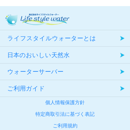
天然水定期購入・サーバーレンタ
て
・年始は、2022年1月4日（火）
http://www2.sagawa-exp.co.jp/
ヤマト運輸
【変更時期】
ル契約 ご利用規約を改訂しまし
ヤマト運輸
9：00より営業
2016.12.19 マイページ定期メ
http://www.kuronekoyamato.co.jp/
2024年9月ご利用分より順次
た。
http://www.kuronekoyamato.co.jp/
マイページ定期メンテナンスを実
2022.12.07 カスタマーセンタ
営業時間 平日10：00～17：00（※
ンテナンスのおしらせ
利用規約全文は下記よりご確認頂
施いたします。
佐川急便
ーの営業について
ライフスタイルウォーターとは
現在土日祝日は営業しておりませ
佐川急便
今後ともライフスタイルウォータ
けます。
マイページメンテナンス期間：
http://www2.sagawa-exp.co.jp/
マイページ定期メンテナンスを実
ん。）
http://www2.sagawa-exp.co.jp/
ーをよろしくお願い申し上げま
日本のおいしい天然水
2017年12月17日（日）0:00 ～
いつもライフスタイルウォーター
施いたします。
す。
天然水定期購入・サーバーレンタ
2017年12月31日（日）24:00※
をご利用いただきありがとうござ
ご利用のお客さまにはご不便おか
ウォーターサーバー
ル契約 ご利用規約
メンテナンス期間中はマイペー
います。
けいたしますが、あらかじめご了
2021.09.01 カスタマーセンター
https://www.lswater.jp/kiyaku.html
ジ上の一部機能がご利用いただけ
現在、新型コロナウィルス感染症
ご利用ガイド
承ください。
の営業について
2024.08.30 台風接近の影響に
2023.08.14 台風接近の影響に
ません。お届けの変更がある場合
拡大防止対策の一環として、カス
個人情報保護方針
よる商品お届けの遅延ついて
よる商品お届けの遅延ついて
はお早めにお手続きいただきます
タマーセンターの受付時間を下記
いつもライフスタイルウォーター
■メンテナンス期間：2016/12/22
特定商取引法に基づく表記
ようお願い申し上げます。
に変更して営業しております。
をご利用いただきありがとうござ
18:00 ～ 2016/12/27 9:00 まで
2018.7.13 大雨の影響による商
いつもライフスタイルウォーター
いつもライフスタイルウォーター
ご利用規約
※期間中のお届け内容の照会・変
お客様にはご迷惑をお掛けいたし
います。
※期間中のお届け内容の照会・変