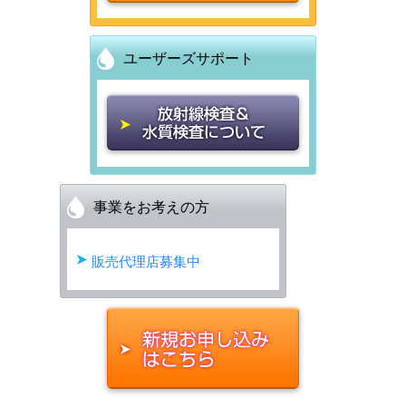
の集荷・お届けに遅延が生じる可
台風の影響により、2023年8月15
文は、お届けにお日にちがかかる
います。
■新規お申込み・追加ボトルのご注
じている旨、配送業者より連絡が
九州地方の大雨の影響により、大
名が下の通り変更となりますので
能性があります。
日は、カスタマーセンターを臨時
場合がございます。
12月6日（火）から12月７日（水）
■定期配送は休まずお届けいたし
文は、お届けにお日にちがかかる
ございました。
分の採水地からの商品お届けに遅
ご案内いたします。
ユーザーズサポート
お客様には大変ご迷惑をおかけい
休業いたします。 営業再開は、
あらかじめご了承ください。
の午前7時頃にかけて、システム
ます。
場合がございます。
つきましてはお届け日時をご指定
れが生じる可能性がございます。
たしますが、何卒ご了承いただき
2023年8月16日午前10時より再開
障害により、ホームページの閲覧
あらかじめご了承ください。
いただいている場合でも、遅延す
お客様にはご迷惑をおかけいたし
【変更前】
ますようお願い申し上げます。
を予定しております。 また、ウォ
■ライフスタイルウォーターカス
及びマイページへのアクセス出来
■新規お申込み・追加ボトルのご注
る可能性がございます。
ますが、何卒ご了承いただきます
・天然水（ライフスタイルウォー
ーターサーバー及びお水、その他
タマーセンターの営業について
ない状態となりました。ご迷惑を
文は、お届けにお日にちがかかる
■ライフスタイルウォーターカス
ようお願い申し上げます。
ター）
商品の集荷・お届けに遅延が生じ
・年内は、2017年12月28日（木）
お掛けしましたことをお詫び申し
場合がございます。
事業をお考えの方
タマーセンターの営業について
お客様にはご迷惑をおかけいたし
尚、京都・静岡の採水地からは現
・テンネンスイ ライフスタイル
る可能性があります。
2018.8.28 ご利用規約の改定つ
18：00まで営業いたします。 ・年
上げます。
あらかじめご了承ください。
2016年12月29日（木）～2017年1
ますが、何卒ご了承いただきます
在、通常通り配送させて頂いてお
ウォーター
お客様には大変ご迷惑をおかけい
いて
販売代理店募集中
始は、2018年1月4日（木） 9：00
現在は復旧作業が完了し、通常通
月3日（火）はお休みさせていた
ようお願い申し上げます。
ります。
たしますが、何卒ご了承いただき
より営業いたします。
りご利用いただけます。
■ライフスタイルウォーターカス
だきます。
詳細は、運送会社の公式ウェブサ
【変更後】
いつもライフスタイルウォーター
ますようお願い申し上げます。
今後とも変わらぬご愛顧を賜りま
タマーセンターの営業について
年始は 2017年1月4日（水）9：
イトをご覧ください。
詳細は、各運送会社の公式ウェブ
・ライフスタイルウォーター
をご利用いただきありがとうござ
詳細は、各運送会社の公式ウェブ
すよう、よろしくお願い申し上げ
・年内は、2021年12月27日（月）
00より営業いたします。
サイトをご覧ください。
・LIFE STYLE WATER
います。
サイトをご覧ください。
ます。
2017.12.20 マイページについ
17：00まで営業
佐川急便