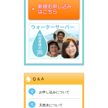
ご案内いたします。
現在、各地の大雪の影響により全
て
います。
ます。
をご利用いただきありがとうござ
■定期配送は休まずお届けいたし
いつもライフスタイルウォーター
国的に商品お届けに遅れが生じる
■新規お申込み・追加ボトルのご注
年末年始の営業について下記にて
います。
ます。
をご利用いただきありがとうござ
■定期配送は休まずお届けいたし
いつもライフスタイルウォーター
可能性がございます。
文は、お届けにお日にちがかかる
ご案内いたします。
■新規お申込み・追加ボトルのご注
台風24号の接近に伴い、2018年9
います。
ます。
をご利用いただきありがとうござ
お客様にはご迷惑をおかけいたし
場合がございます。
文は、お届けにお日にちがかかる
月30日（日）カスタマーセンター
■新規お申込み・追加ボトルのご注
現在、配送会社の荷物量増加に伴
います。
ますが、何卒ご了承いただきます
あらかじめご了承ください。
■定期配送は休まずお届けいたし
場合がございます。
は臨時休業いたします。 営業再開
文は、お届けにお日にちがかかる
い、全国的に配送遅延が発生して
■新規お申込み・追加ボトルのご注
現在、配送会社の荷物量増加に伴
ようお願い申し上げます。
ます。
あらかじめご了承ください。
は、2018年10月1日（月）午前9時
場合がございます。
おります。
文は、お届けにお日にちがかかる
い、一部商品の配送遅延が発生し
■ライフスタイルウォーターカス
より再開を予定しておりますが、
あらかじめご了承ください。
お待ちのお客様には大変ご迷惑を
場合がございます。
ております。
詳細は、各運送会社の公式ウェブ
タマーセンターの営業について
■新規お申込み・追加ボトルのご注
■ライフスタイルウォーターカス
変更となる可能性がありますの
お掛けいたしますが、何卒ご理解
あらかじめご了承ください。
お待ちのお客様には大変ご迷惑を
サイトをご覧ください。
・年内は、2025年12月26日（金）
文は、お届けにお日にちがかかる
タマーセンターの営業について
で、予めご了承ください。 また、
■ライフスタイルウォーターカス
いただきますようお願い申し上げ
お掛けいたしますが、何卒ご理解
17：00まで営業
Q
＆
A
場合がございます。
・年内は、2024年12月27日（金）
ウォーターサーバー及びお水、そ
タマーセンターの営業について
ます。
■ライフスタイルウォーターカス
いただきますようお願い申し上げ
ヤマト運輸
・年始は、2026年 1月 5日（月）
あらかじめご了承ください。
17：00まで営業
の他商品の集荷・お届けに遅延が
・年内は、2023年12月27日（水）
お申し込みについて
タマーセンターの営業について
ます。
http://www.kuronekoyamato.co.jp/
10：00より営業
・年始は、2025年 1月 6日（月）
生じる可能性があります。
17：00まで営業
・年内は、2022年12月28日（水）
営業時間 平日10：00～17：00（※
■ライフスタイルウォーターカス
10：00より営業
天然水について
佐川急便
お客様には大変ご迷惑をおかけい
・年始は、2024年 1月 4日（木）