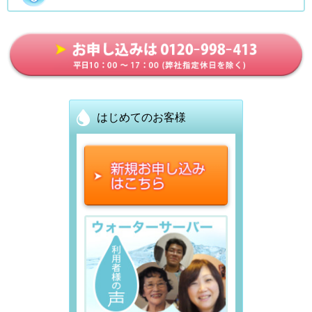
さ
ら
に
便
利!
はじめてのお客様
重
い
水
の
買
い
置
き
の
必
要