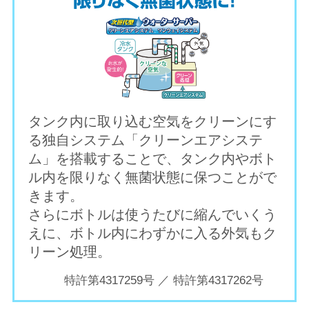
接
配
送
だ
か
ら
安
タンク内に取り込む空気をクリーンにす
心・
る独自システム「クリーンエアシステ
お
ム」を搭載することで、タンク内やボト
い
ル内を限りなく無菌状態に保つことがで
し
きます。
い!
さらにボトルは使うたびに縮んでいくう
ご
えに、ボトル内にわずかに入る外気もク
自
リーン処理。
宅
特許第4317259号 ／ 特許第4317262号
に