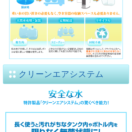
クリーンエアシステム
採
水
地
か
ら
の
直