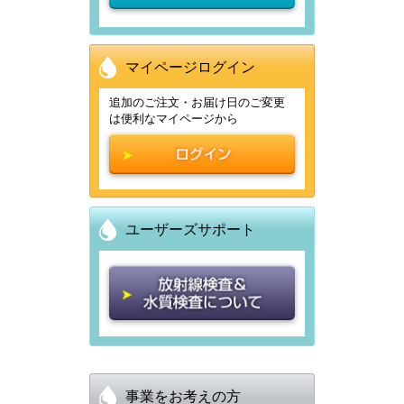
要
あ
り
マイページログイン
ま
せ
追加のご注文・お届け日のご変更
は便利なマイページから
ん。
天
然
水
ユーザーズサポート
充
填・
包
装
衛
生
事業をお考えの方