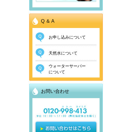
も
な
Q
＆
A
く、
空
お申し込みについて
き
容
天然水について
器
の
ウォーターサーバー
収
について
納
ス
お問い合わせ
ペ
ー
ス
も
必