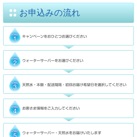
定
期
お申込みの流れ
的
に
お
届
け!
ボ
ト
ル
の
回
収
不
要
で