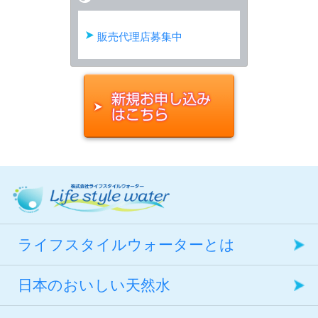
的
採
水
販売代理店募集中
地
で
充
填
し
て、
そ
の
ま
ま
ライフスタイルウォーターとは
出
荷。
日本のおいしい天然水
ボ